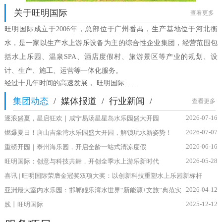
关于旺明国际
查看更多
旺明国际成立于2006年，总部位于广州番禺，生产基地位于河北衡
水，是一家以生产水上游乐设备为主的
综合性企业集团，经营范围包
括水上乐园、温泉SPA、酒店度假村、旅游景区等产业的规划、设
计、生产、施工、运营等一体化服务。
经过十几年时间的高速发展， 旺明国际
......
集团动态
/
媒体报道
/
行业新闻
/
查看更多
2026-07-16
逐浪盛夏，星启狂欢｜咸宁易汤星星岛水乐园盛大开园
2026-07-07
燃爆夏日！唐山吉象湾水乐园盛大开园，解锁玩水新姿势！
2026-06-16
重磅开园｜泰州海乐园，开启全龄一站式清凉度假
2026-05-28
旺明国际：创意与科技共舞，开创全季水上游乐新时代
喜讯 | 旺明国际荣膺金冠奖双项大奖：以创新科技重塑水上乐园新标杆
2026-04-12
亚洲最大室内水乐园：邯郸鲲乐湾水世界“新能源+文旅”典范实
2025-12-12
践丨旺明国际