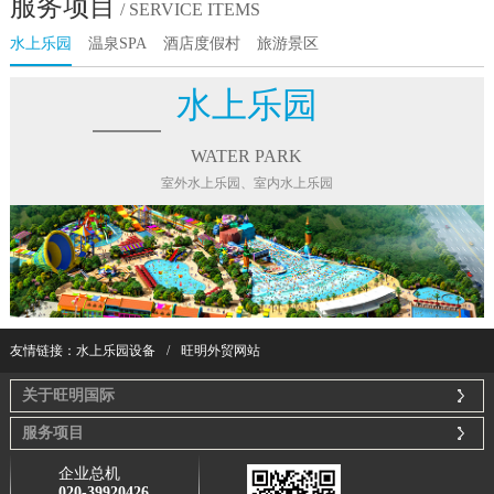
服务项目
/ SERVICE ITEMS
水上乐园
温泉SPA
酒店度假村
旅游景区
水上乐园
WATER PARK
室外水上乐园、室内水上乐园
友情链接：
水上乐园设备
/
旺明外贸网站
关于旺明国际
服务项目
企业总机
020-39920426